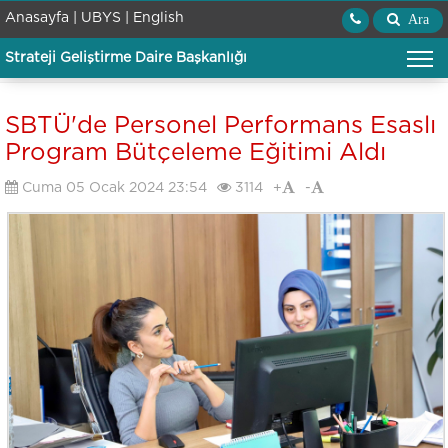
Anasayfa |
UBYS |
English
Ara
Strateji Geliştirme Daire Başkanlığı
SBTÜ'de Personel Performans Esaslı
Program Bütçeleme Eğitimi Aldı
Cuma 05 Ocak 2024 23:54
3114
+
-