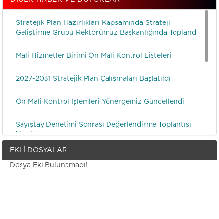
DIĞER HABER VE DUYURLAR
Stratejik Plan Hazırlıkları Kapsamında Strateji
Geliştirme Grubu Rektörümüz Başkanlığında Toplandı
Mali Hizmetler Birimi Ön Mali Kontrol Listeleri
2027-2031 Stratejik Plan Çalışmaları Başlatıldı
Ön Mali Kontrol İşlemleri Yönergemiz Güncellendi
Sayıştay Denetimi Sonrası Değerlendirme Toplantısı
Yapıldı
EKLI DOSYALAR
Üniversitemiz 2026 Yılı Cari Bütçe Hazırlıkları
Dosya Eki Bulunamadı!
Kapsamında Cumhurbaşkanlığı Strateji ve Bütçe
Başkanlığı’nda Toplantı Gerçekleştirildi
Üniversitemiz Personeline Hizmet İçi Eğitim Verildi